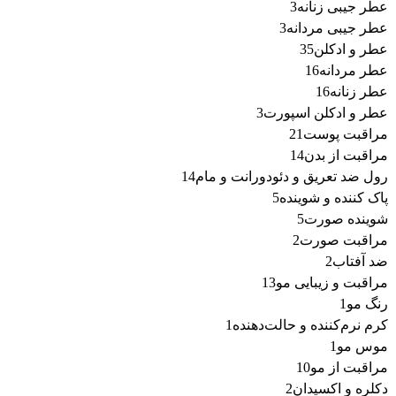
3
محصول
عطر جیبی زنانه
3
3
محصول
عطر جیبی مردانه
3
35
محصول
عطر و ادکلن
35
16
محصول
عطر مردانه
16
16
محصول
عطر زنانه
16
محصول
3
عطر و ادکلن اسپورت
3
21
محصول
مراقبت پوست
21
14
محصول
مراقبت از بدن
14
محصول
14
رول ضد تعریق و دئودورانت و مام
14
5
محصول
پاک کننده و شوینده
5
5
محصول
شوینده صورت
5
2
محصول
مراقبت صورت
2
2
محصول
ضد آفتاب
2
محصول
13
مراقبت و زیبایی مو
13
1
محصول
رنگ مو
1
محصولات
1
کرم نرم‌کننده و حالت‌دهنده
1
1
محصولات
موس مو
1
10
محصولات
مراقبت از مو
10
2
محصول
دکلره و اکسیدان
2