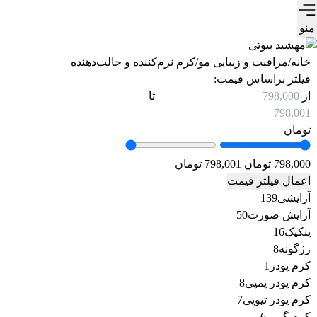
منو
خانه
/
مراقبت و زیبایی مو
/
کرم نرم‌کننده و حالت‌دهنده
فیلتر براساس قیمت:
از
تا
تومان
798,000 تومان
798,001 تومان
اعمال فیلتر قیمت
139
آرایشی
139
50
محصول
آرایش صورت
50
16
محصول
پنکیک
16
8
محصول
رژگونه
8
1
محصول
کرم پودر
1
8
محصولات
کرم پودر پمپی
8
7
محصول
کرم پودر تیوپی
7
6
محصول
کرم گریم
6