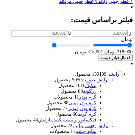
عطر جیبی زنانه
عطر جیبی مردانه
3
3
فیلتر براساس قیمت:
از
تا
تومان
318,000 تومان
318,001 تومان
اعمال فیلتر قیمت
آرایشی
139 محصول
139
آرایش صورت
50 محصول
50
پنکیک
16 محصول
16
رژگونه
8 محصول
8
کرم پودر
1 محصولات
1
کرم پودر پمپی
8 محصول
8
کرم پودر تیوپی
7 محصول
7
کرم گریم
6 محصول
6
فیکساتور و تثبیت کننده آرایش
4 محصول
4
آرایش چشم و ابرو
2 محصول
2
سایه چشم
1 محصولات
1