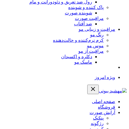
رول ضد تعریق و دئودورانت و مام
پاک کننده و شوینده
شوینده صورت
مراقبت صورت
ضد آفتاب
مراقبت و زیبایی مو
رنگ مو
کرم نرم‌کننده و حالت‌دهنده
موس مو
مراقبت از مو
دکلره و اکسیدان
ماسک مو
ویژه امروز
صفحه اصلی
فروشگاه
آرایش صورت
پنکیک
رژگونه
کرم پودر