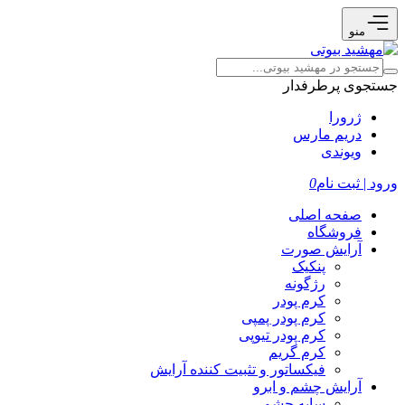
منو
جستجوی پرطرفدار
ژرورا
دریم مارس
ویوندی
ورود | ثبت نام
0
صفحه اصلی
فروشگاه
آرایش صورت
پنکیک
رژگونه
کرم پودر
کرم پودر پمپی
کرم پودر تیوپی
کرم گریم
فیکساتور و تثبیت کننده آرایش
آرایش چشم و ابرو
سایه چشم