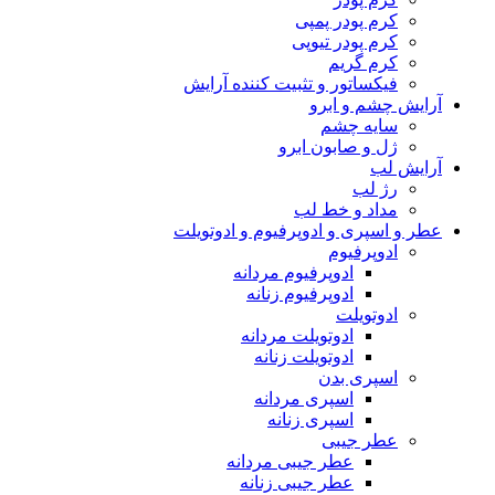
کرم پودر پمپی
کرم پودر تیوپی
کرم گریم
فیکساتور و تثبیت کننده آرایش
آرایش چشم و ابرو
سایه چشم
ژل و صابون ابرو
آرایش لب
رژ لب
مداد و خط لب
عطر و اسپری و ادوپرفیوم و ادوتویلت
ادوپرفیوم
ادوپرفیوم مردانه
ادوپرفیوم زنانه
ادوتویلت
ادوتویلت مردانه
ادوتویلت زنانه
اسپری بدن
اسپری مردانه
اسپری زنانه
عطر جیبی
عطر جیبی مردانه
عطر جیبی زنانه