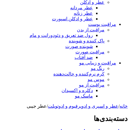
عطر و ادکلن
عطر مردانه
عطر زنانه
عطر و ادکلن اسپورت
مراقبت پوست
مراقبت از بدن
رول ضد تعریق و دئودورانت و مام
پاک کننده و شوینده
شوینده صورت
مراقبت صورت
ضد آفتاب
مراقبت و زیبایی مو
رنگ مو
کرم نرم‌کننده و حالت‌دهنده
موس مو
مراقبت از مو
دکلره و اکسیدان
ماسک مو
خانه
/
عطر و اسپری و ادوپرفیوم و ادوتویلت
/
عطر جیبی
دسته‌بندی‌ها