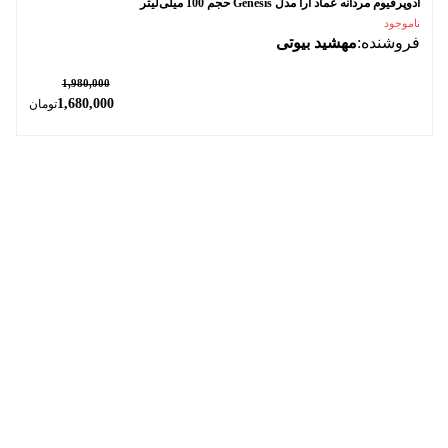
ادوپرفیوم مردانه عماد آرا مدل Genesis حجم 100 میلی‌لیتر
ناموجود
فروشنده:
مهشید بیوتی
٪ 15
1,980,000
1,680,000
تومان