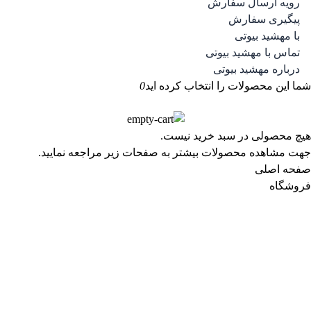
رویه ارسال سفارش
کرم پودر پمپی
8 محصول
8
پیگیری سفارش
کرم پودر تیوپی
7 محصول
7
با مهشید بیوتی
کرم گریم
6 محصول
6
تماس با مهشید بیوتی
فیکساتور و تثبیت کننده آرایش
4 محصول
4
درباره مهشید بیوتی
آرایش چشم و ابرو
2 محصول
2
شما این محصولات را انتخاب کرده اید
0
سایه چشم
1 محصولات
1
ژل و صابون ابرو
1 محصولات
1
آرایش لب
87 محصول
87
هیچ محصولی در سبد خرید نیست.
مداد و خط لب
24 محصول
24
جهت مشاهده محصولات بیشتر به صفحات زیر مراجعه نمایید.
رژ لب
63 محصول
63
صفحه اصلی
عطر و اسپری و ادوپرفیوم و ادوتویلت
67 محصول
67
فروشگاه
ادوپرفیوم
7 محصول
7
ادوپرفیوم زنانه
3 محصول
3
ادوپرفیوم مردانه
4 محصول
4
ادوتویلت
6 محصول
6
ادوتویلت زنانه
4 محصول
4
ادوتویلت مردانه
2 محصول
2
اسپری بدن
13 محصول
13
اسپری زنانه
6 محصول
6