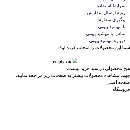
رژگونه
8 محصول
8
شرایط استفاده
کرم پودر
1 محصولات
1
رویه ارسال سفارش
کرم پودر پمپی
8 محصول
8
پیگیری سفارش
کرم پودر تیوپی
7 محصول
7
با مهشید بیوتی
کرم گریم
6 محصول
6
تماس با مهشید بیوتی
فیکساتور و تثبیت کننده آرایش
4 محصول
4
درباره مهشید بیوتی
آرایش چشم و ابرو
2 محصول
2
شما این محصولات را انتخاب کرده اید
0
سایه چشم
1 محصولات
1
ژل و صابون ابرو
1 محصولات
1
آرایش لب
87 محصول
87
هیچ محصولی در سبد خرید نیست.
مداد و خط لب
24 محصول
24
جهت مشاهده محصولات بیشتر به صفحات زیر مراجعه نمایید.
رژ لب
63 محصول
63
صفحه اصلی
عطر و اسپری و ادوپرفیوم و ادوتویلت
67 محصول
67
فروشگاه
ادوپرفیوم
7 محصول
7
ادوپرفیوم زنانه
3 محصول
3
ادوپرفیوم مردانه
4 محصول
4
ادوتویلت
6 محصول
6
ادوتویلت زنانه
4 محصول
4
ادوتویلت مردانه
2 محصول
2