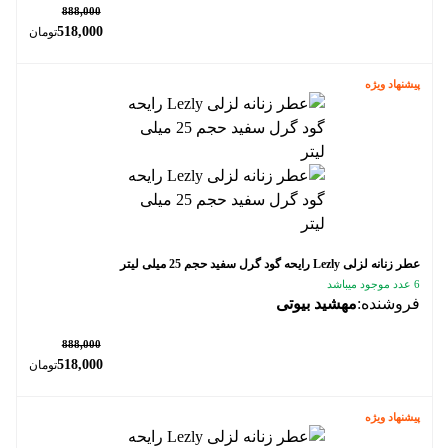
٪ 42
888,000
518,000
تومان
پیشنهاد ویژه
عطر زنانه لزلی Lezly رایحه گود گرل سفید حجم 25 میلی لیتر
6 عدد موجود میباشد
فروشنده:
مهشید بیوتی
٪ 42
888,000
518,000
تومان
پیشنهاد ویژه