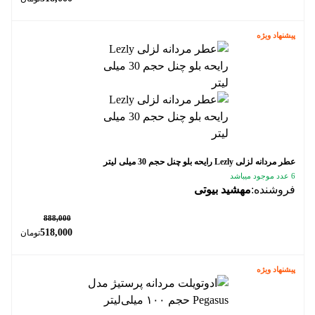
پیشنهاد ویژه
عطر مردانه لزلی Lezly رایحه بلو چنل حجم 30 میلی لیتر
6 عدد موجود میباشد
فروشنده:
مهشید بیوتی
٪ 42
888,000
518,000
تومان
پیشنهاد ویژه