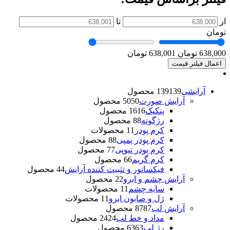
از
تا
تومان
638,000 تومان
638,001 تومان
اعمال فیلتر قیمت
آرایشی
139 محصول
139
آرایش صورت
50 محصول
50
پنکیک
16 محصول
16
رژگونه
8 محصول
8
کرم پودر
1 محصولات
1
کرم پودر پمپی
8 محصول
8
کرم پودر تیوپی
7 محصول
7
کرم گریم
6 محصول
6
فیکساتور و تثبیت کننده آرایش
4 محصول
4
آرایش چشم و ابرو
2 محصول
2
سایه چشم
1 محصولات
1
ژل و صابون ابرو
1 محصولات
1
آرایش لب
87 محصول
87
مداد و خط لب
24 محصول
24
رژ لب
63 محصول
63