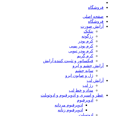
فروشگاه
صفحه اصلی
فروشگاه
آرایش صورت
پنکیک
رژگونه
کرم پودر
کرم پودر پمپی
کرم پودر تیوپی
کرم گریم
فیکساتور و تثبیت کننده آرایش
آرایش چشم و ابرو
سایه چشم
ژل و صابون ابرو
آرایش لب
رژ لب
مداد و خط لب
عطر و اسپری و ادوپرفیوم و ادوتویلت
ادوپرفیوم
ادوپرفیوم مردانه
ادوپرفیوم زنانه
ادوتویلت