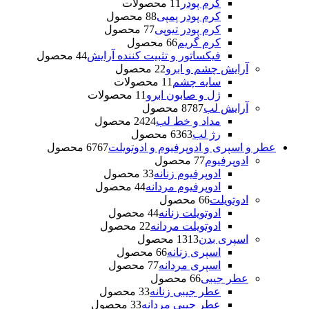
کرم پودر
1 محصولات
1
کرم پودر پمپی
8 محصول
8
کرم پودر تیوپی
7 محصول
7
کرم گریم
6 محصول
6
فیکساتور و تثبیت کننده آرایش
4 محصول
4
آرایش چشم و ابرو
2 محصول
2
سایه چشم
1 محصولات
1
ژل و صابون ابرو
1 محصولات
1
آرایش لب
87 محصول
87
مداد و خط لب
24 محصول
24
رژ لب
63 محصول
63
عطر و اسپری و ادوپرفیوم و ادوتویلت
67 محصول
67
ادوپرفیوم
7 محصول
7
ادوپرفیوم زنانه
3 محصول
3
ادوپرفیوم مردانه
4 محصول
4
ادوتویلت
6 محصول
6
ادوتویلت زنانه
4 محصول
4
ادوتویلت مردانه
2 محصول
2
اسپری بدن
13 محصول
13
اسپری زنانه
6 محصول
6
اسپری مردانه
7 محصول
7
عطر جیبی
6 محصول
6
عطر جیبی زنانه
3 محصول
3
عطر جیبی مردانه
3 محصول
3