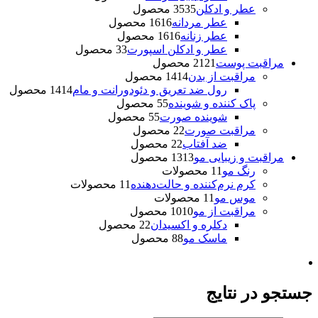
عطر و ادکلن
35 محصول
35
عطر مردانه
16 محصول
16
عطر زنانه
16 محصول
16
عطر و ادکلن اسپورت
3 محصول
3
مراقبت پوست
21 محصول
21
مراقبت از بدن
14 محصول
14
رول ضد تعریق و دئودورانت و مام
14 محصول
14
پاک کننده و شوینده
5 محصول
5
شوینده صورت
5 محصول
5
مراقبت صورت
2 محصول
2
ضد آفتاب
2 محصول
2
مراقبت و زیبایی مو
13 محصول
13
رنگ مو
1 محصولات
1
کرم نرم‌کننده و حالت‌دهنده
1 محصولات
1
موس مو
1 محصولات
1
مراقبت از مو
10 محصول
10
دکلره و اکسیدان
2 محصول
2
ماسک مو
8 محصول
8
جستجو در نتایج