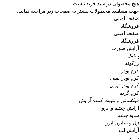
هیچ محصولی در سبد خرید نیست.
مداد و خط لب
24 محصول
24
جهت مشاهده محصولات بیشتر به صفحات زیر مراجعه نمایید.
رژ لب
63 محصول
63
صفحه اصلی
عطر و اسپری و ادوپرفیوم و ادوتویلت
67 محصول
67
فروشگاه
ادوپرفیوم
7 محصول
7
صفحه اصلی
ادوپرفیوم زنانه
3 محصول
3
فروشگاه
ادوپرفیوم مردانه
4 محصول
4
آرایش صورت
ادوتویلت
6 محصول
6
پنکیک
ادوتویلت زنانه
4 محصول
4
رژگونه
ادوتویلت مردانه
2 محصول
2
کرم پودر
اسپری بدن
13 محصول
13
کرم پودر پمپی
اسپری زنانه
6 محصول
6
کرم پودر تیوپی
اسپری مردانه
7 محصول
7
کرم گریم
عطر جیبی
6 محصول
6
فیکساتور و تثبیت کننده آرایش
عطر جیبی زنانه
3 محصول
3
آرایش چشم و ابرو
عطر جیبی مردانه
3 محصول
3
سایه چشم
عطر و ادکلن
35 محصول
35
ژل و صابون ابرو
عطر مردانه
16 محصول
16
آرایش لب
عطر زنانه
16 محصول
16
رژ لب