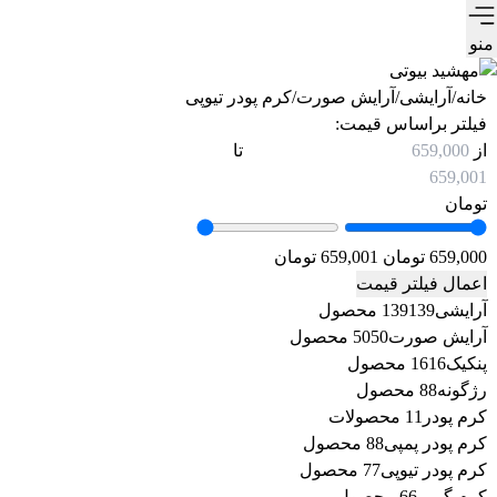
منو
خانه
/
آرایشی
/
آرایش صورت
/
کرم پودر تیوپی
فیلتر براساس قیمت:
از
تا
تومان
659,000 تومان
659,001 تومان
اعمال فیلتر قیمت
آرایشی
139 محصول
139
آرایش صورت
50 محصول
50
پنکیک
16 محصول
16
رژگونه
8 محصول
8
کرم پودر
1 محصولات
1
کرم پودر پمپی
8 محصول
8
کرم پودر تیوپی
7 محصول
7
کرم گریم
6 محصول
6