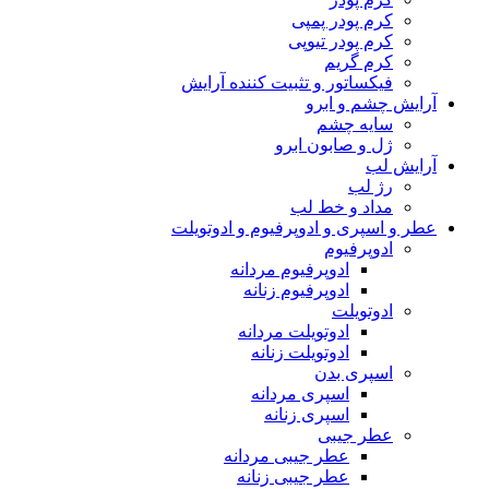
کرم پودر پمپی
کرم پودر تیوپی
کرم گریم
فیکساتور و تثبیت کننده آرایش
آرایش چشم و ابرو
سایه چشم
ژل و صابون ابرو
آرایش لب
رژ لب
مداد و خط لب
عطر و اسپری و ادوپرفیوم و ادوتویلت
ادوپرفیوم
ادوپرفیوم مردانه
ادوپرفیوم زنانه
ادوتویلت
ادوتویلت مردانه
ادوتویلت زنانه
اسپری بدن
اسپری مردانه
اسپری زنانه
عطر جیبی
عطر جیبی مردانه
عطر جیبی زنانه