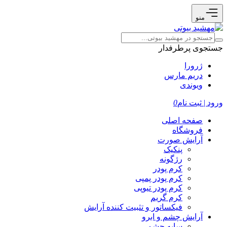
منو
جستجوی پرطرفدار
ژرورا
دریم مارس
ویوندی
ورود | ثبت نام
0
صفحه اصلی
فروشگاه
آرایش صورت
پنکیک
رژگونه
کرم پودر
کرم پودر پمپی
کرم پودر تیوپی
کرم گریم
فیکساتور و تثبیت کننده آرایش
آرایش چشم و ابرو
سایه چشم