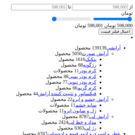
از
تا
تومان
598,000 تومان
598,001 تومان
اعمال فیلتر قیمت
آرایشی
139 محصول
139
آرایش صورت
50 محصول
50
پنکیک
16 محصول
16
رژگونه
8 محصول
8
کرم پودر
1 محصولات
1
کرم پودر پمپی
8 محصول
8
کرم پودر تیوپی
7 محصول
7
کرم گریم
6 محصول
6
فیکساتور و تثبیت کننده آرایش
4 محصول
4
آرایش چشم و ابرو
2 محصول
2
سایه چشم
1 محصولات
1
ژل و صابون ابرو
1 محصولات
1
آرایش لب
87 محصول
87
مداد و خط لب
24 محصول
24
رژ لب
63 محصول
63
عطر و اسپری و ادوپرفیوم و ادوتویلت
67 محصول
67