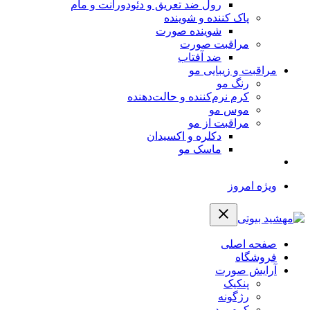
رول ضد تعریق و دئودورانت و مام
پاک کننده و شوینده
شوینده صورت
مراقبت صورت
ضد آفتاب
مراقبت و زیبایی مو
رنگ مو
کرم نرم‌کننده و حالت‌دهنده
موس مو
مراقبت از مو
دکلره و اکسیدان
ماسک مو
ویژه امروز
صفحه اصلی
فروشگاه
آرایش صورت
پنکیک
رژگونه
کرم پودر