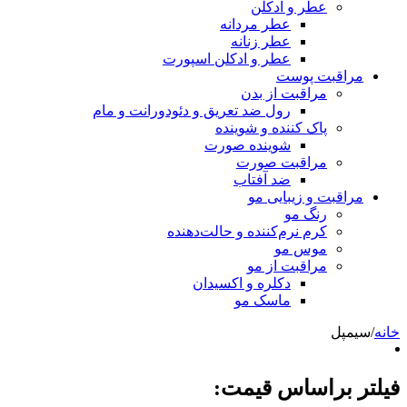
عطر و ادکلن
عطر مردانه
عطر زنانه
عطر و ادکلن اسپورت
مراقبت پوست
مراقبت از بدن
رول ضد تعریق و دئودورانت و مام
پاک کننده و شوینده
شوینده صورت
مراقبت صورت
ضد آفتاب
مراقبت و زیبایی مو
رنگ مو
کرم نرم‌کننده و حالت‌دهنده
موس مو
مراقبت از مو
دکلره و اکسیدان
ماسک مو
خانه
/
سیمپل
فیلتر براساس قیمت: