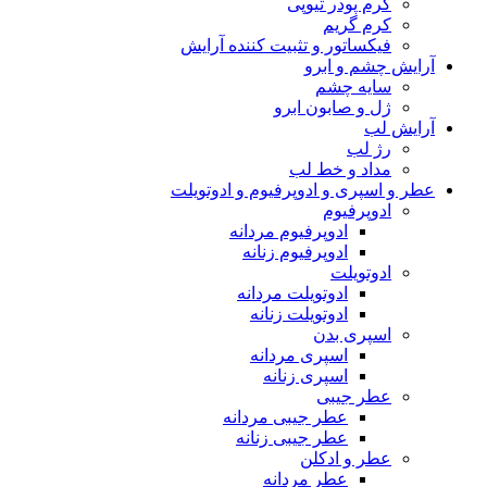
کرم پودر تیوپی
کرم گریم
فیکساتور و تثبیت کننده آرایش
آرایش چشم و ابرو
سایه چشم
ژل و صابون ابرو
آرایش لب
رژ لب
مداد و خط لب
عطر و اسپری و ادوپرفیوم و ادوتویلت
ادوپرفیوم
ادوپرفیوم مردانه
ادوپرفیوم زنانه
ادوتویلت
ادوتویلت مردانه
ادوتویلت زنانه
اسپری بدن
اسپری مردانه
اسپری زنانه
عطر جیبی
عطر جیبی مردانه
عطر جیبی زنانه
عطر و ادکلن
عطر مردانه