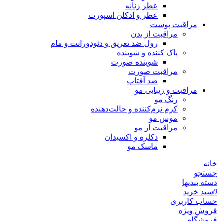
عطر زنانه
عطر و ادکلن اسپورت
مراقبت پوست
مراقبت از بدن
رول ضد تعریق و دئودورانت و مام
پاک کننده و شوینده
شوینده صورت
مراقبت صورت
ضد آفتاب
مراقبت و زیبایی مو
رنگ مو
کرم نرم‌کننده و حالت‌دهنده
موس مو
مراقبت از مو
دکلره و اکسیدان
ماسک مو
خانه
جستجو
دسته بندیها
0
سبد خرید
حساب کاربری
فروش ویژه
فروشگاه