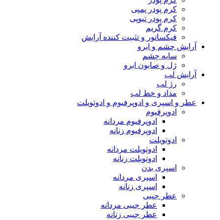
کرم پودر پمپی
کرم پودر تیوپی
کرم گریم
فیکساتور و تثبیت کننده آرایش
آرایش چشم و ابرو
سایه چشم
ژل و صابون ابرو
آرایش لب
رژ لب
مداد و خط لب
عطر و اسپری و ادوپرفیوم و ادوتویلت
ادوپرفیوم
ادوپرفیوم مردانه
ادوپرفیوم زنانه
ادوتویلت
ادوتویلت مردانه
ادوتویلت زنانه
اسپری بدن
اسپری مردانه
اسپری زنانه
عطر جیبی
عطر جیبی مردانه
عطر جیبی زنانه