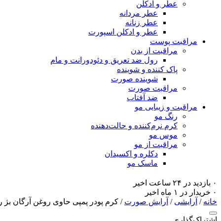
عطر و ادکلن
عطر مردانه
عطر زنانه
عطر و ادکلن اسپورت
مراقبت پوست
مراقبت از بدن
رول ضد تعریق و دئودورانت و مام
پاک کننده و شوینده
شوینده صورت
مراقبت صورت
ضد آفتاب
مراقبت و زیبایی مو
رنگ مو
کرم نرم‌کننده و حالت‌دهنده
موس مو
مراقبت از مو
دکلره و اکسیدان
ماسک مو
۰ بازدید در ۲۴ ساعت اخیر
۰ خریدار در ۱ ماه اخیر
خانه
/
آرایشی
/
آرایش صورت
/ کرم پودر پمپی حاوی روغن آرگان بژ روشن 401
اشتراک‌گذاری