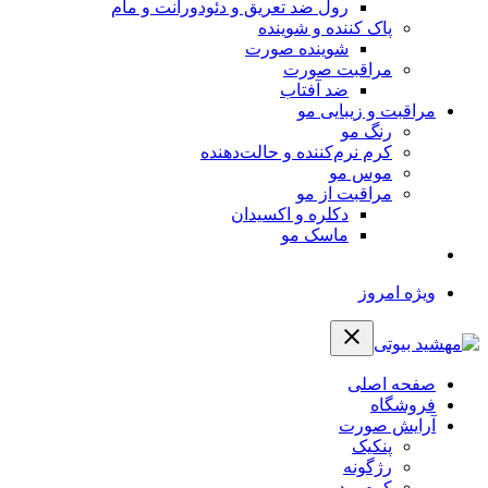
رول ضد تعریق و دئودورانت و مام
پاک کننده و شوینده
شوینده صورت
مراقبت صورت
ضد آفتاب
مراقبت و زیبایی مو
رنگ مو
کرم نرم‌کننده و حالت‌دهنده
موس مو
مراقبت از مو
دکلره و اکسیدان
ماسک مو
ویژه امروز
صفحه اصلی
فروشگاه
آرایش صورت
پنکیک
رژگونه
کرم پودر