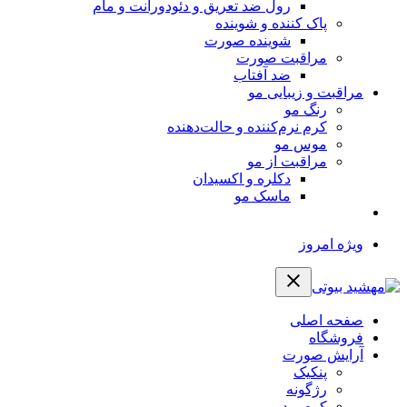
رول ضد تعریق و دئودورانت و مام
پاک کننده و شوینده
شوینده صورت
مراقبت صورت
ضد آفتاب
مراقبت و زیبایی مو
رنگ مو
کرم نرم‌کننده و حالت‌دهنده
موس مو
مراقبت از مو
دکلره و اکسیدان
ماسک مو
ویژه امروز
صفحه اصلی
فروشگاه
آرایش صورت
پنکیک
رژگونه
کرم پودر