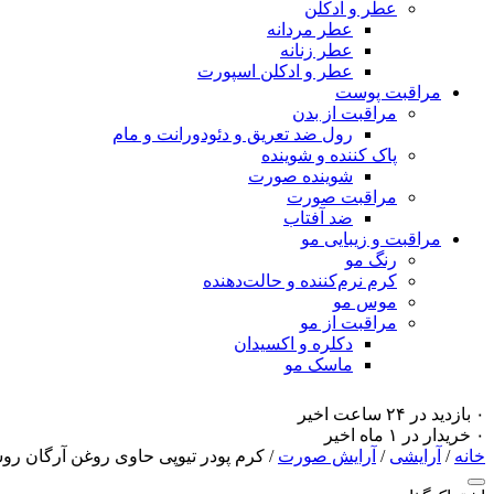
عطر و ادکلن
عطر مردانه
عطر زنانه
عطر و ادکلن اسپورت
مراقبت پوست
مراقبت از بدن
رول ضد تعریق و دئودورانت و مام
پاک کننده و شوینده
شوینده صورت
مراقبت صورت
ضد آفتاب
مراقبت و زیبایی مو
رنگ مو
کرم نرم‌کننده و حالت‌دهنده
موس مو
مراقبت از مو
دکلره و اکسیدان
ماسک مو
۰ بازدید در ۲۴ ساعت اخیر
۰ خریدار در ۱ ماه اخیر
خانه
/
آرایشی
/
آرایش صورت
/ کرم پودر تیوپی حاوی روغن آرگان روشن 501 ژ