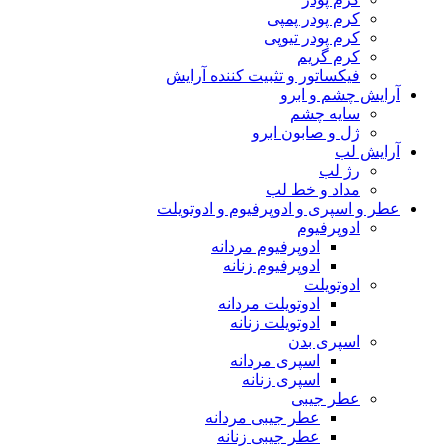
کرم پودر پمپی
کرم پودر تیوپی
کرم گریم
فیکساتور و تثبیت کننده آرایش
آرایش چشم و ابرو
سایه چشم
ژل و صابون ابرو
آرایش لب
رژ لب
مداد و خط لب
عطر و اسپری و ادوپرفیوم و ادوتویلت
ادوپرفیوم
ادوپرفیوم مردانه
ادوپرفیوم زنانه
ادوتویلت
ادوتویلت مردانه
ادوتویلت زنانه
اسپری بدن
اسپری مردانه
اسپری زنانه
عطر جیبی
عطر جیبی مردانه
عطر جیبی زنانه