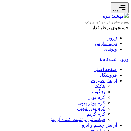
منو
جستجوی پرطرفدار
ژرورا
دریم مارس
ویوندی
ورود | ثبت نام
0
صفحه اصلی
فروشگاه
آرایش صورت
پنکیک
رژگونه
کرم پودر
کرم پودر پمپی
کرم پودر تیوپی
کرم گریم
فیکساتور و تثبیت کننده آرایش
آرایش چشم و ابرو
سایه چشم