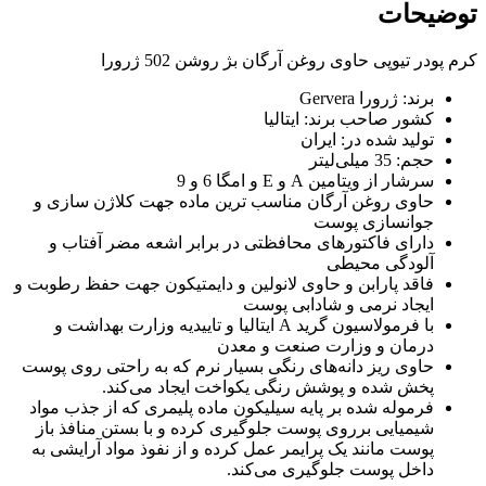
توضیحات
کرم پودر تیوپی حاوی روغن آرگان بژ روشن 502 ژرورا
برند: ژرورا Gervera
کشور صاحب برند: ایتالیا
تولید شده در: ایران
حجم: 35 میلی‌لیتر
سرشار از ویتامین A و E و امگا 6 و 9
حاوی روغن آرگان مناسب ترین ماده جهت کلاژن سازی و
جوانسازی پوست
دارای فاکتور‌های محافظتی در برابر اشعه مضر آفتاب و
آلودگی محیطی
فاقد پارابن و حاوی لانولین و دایمتیکون جهت حفظ رطوبت و
ایجاد نرمی و شادابی پوست
با فرمولاسیون گرید A ایتالیا و تاییدیه وزارت بهداشت و
درمان و وزارت صنعت و معدن
حاوی ریز دانه‌های رنگی بسیار نرم که به راحتی روی پوست
پخش شده و پوشش رنگی یکواخت ایجاد می‌کند.
فرموله شده بر پایه سیلیکون ماده پلیمری که از جذب مواد
شیمیایی برروی پوست جلوگیری کرده و با بستن منافذ باز
پوست مانند یک پرایمر عمل کرده و از نفوذ مواد آرایشی به
داخل پوست جلوگیری می‌کند.