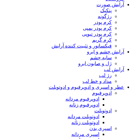
آرایش صورت
پنکیک
رژگونه
کرم پودر
کرم پودر پمپی
کرم پودر تیوپی
کرم گریم
فیکساتور و تثبیت کننده آرایش
آرایش چشم و ابرو
سایه چشم
ژل و صابون ابرو
آرایش لب
رژ لب
مداد و خط لب
عطر و اسپری و ادوپرفیوم و ادوتویلت
ادوپرفیوم
ادوپرفیوم مردانه
ادوپرفیوم زنانه
ادوتویلت
ادوتویلت مردانه
ادوتویلت زنانه
اسپری بدن
اسپری مردانه