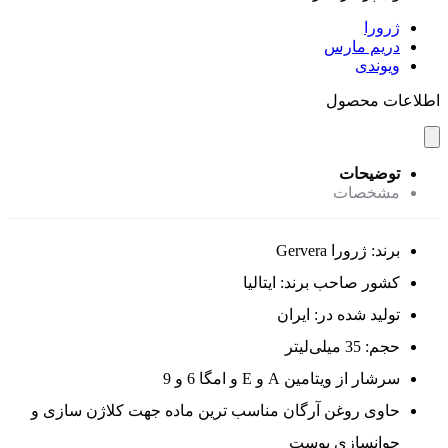
ژرورا
دریم مارس
ویوندی
اطلاعات محصول
توضیحات
مشخصات
برند: ژرورا Gervera
کشور صاحب برند: ایتالیا
تولید شده در: ایران
حجم: 35 میلی‌لیتر
سرشار از ویتامین A و E و امگا 6 و 9
حاوی روغن آرگان مناسب ترین ماده جهت کلاژن سازی و
جوانسازی پوست