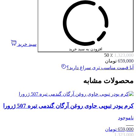
سبد خرید
افزودن به سبد خرید
٪ 50
1,323,000
659,000
تومان
آیا قیمت مناسب تری سراغ دارید؟
محصولات مشابه
کرم پودر تیوپی حاوی روغن آرگان گندمی تیره 507 ژرورا
ناموجود
50٪
659,000
تومان
1,323,000