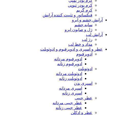
کرم پودر پمپی
کرم پودر تیوپی
کرم گریم
فیکساتور و تثبیت کننده آرایش
آرایش چشم و ابرو
سایه چشم
ژل و صابون ابرو
آرایش لب
رژ لب
مداد و خط لب
عطر و اسپری و ادوپرفیوم و ادوتویلت
ادوپرفیوم
ادوپرفیوم مردانه
ادوپرفیوم زنانه
ادوتویلت
ادوتویلت مردانه
ادوتویلت زنانه
اسپری بدن
اسپری مردانه
اسپری زنانه
عطر جیبی
عطر جیبی مردانه
عطر جیبی زنانه
عطر و ادکلن