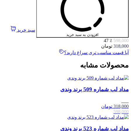
سبد خرید
افزودن به سبد خرید
٪ 47
598,000
318,000
تومان
آیا قیمت مناسب تری سراغ دارید؟
محصولات مشابه
مداد لب شماره 509 برند وندی
47٪
318,000
تومان
598,000
مداد لب شماره 523 برند وندی