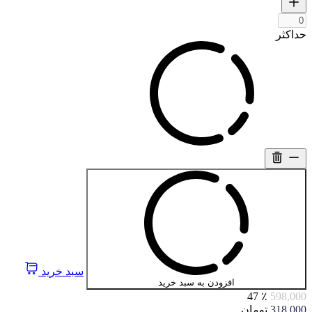
حداکثر
سبد خرید
افزودن به سبد خرید
٪ 47
598,000
318,000
تومان