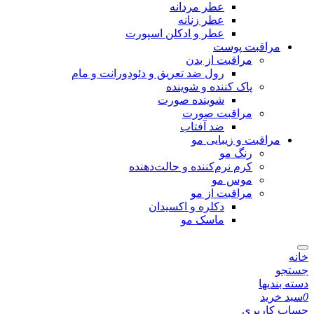
عطر مردانه
عطر زنانه
عطر و ادکلن اسپورت
مراقبت پوست
مراقبت از بدن
رول ضد تعریق و دئودورانت و مام
پاک کننده و شوینده
شوینده صورت
مراقبت صورت
ضد آفتاب
مراقبت و زیبایی مو
رنگ مو
کرم نرم‌کننده و حالت‌دهنده
موس مو
مراقبت از مو
دکلره و اکسیدان
ماسک مو
خانه
جستجو
دسته بندیها
0
سبد خرید
حساب کاربری