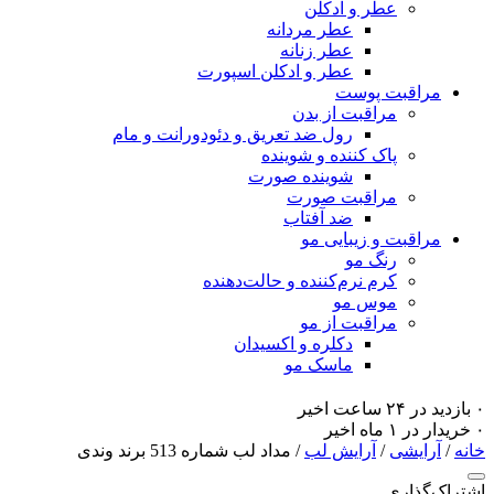
عطر و ادکلن
عطر مردانه
عطر زنانه
عطر و ادکلن اسپورت
مراقبت پوست
مراقبت از بدن
رول ضد تعریق و دئودورانت و مام
پاک کننده و شوینده
شوینده صورت
مراقبت صورت
ضد آفتاب
مراقبت و زیبایی مو
رنگ مو
کرم نرم‌کننده و حالت‌دهنده
موس مو
مراقبت از مو
دکلره و اکسیدان
ماسک مو
۰ بازدید در ۲۴ ساعت اخیر
۰ خریدار در ۱ ماه اخیر
خانه
/
آرایشی
/
آرایش لب
/ مداد لب شماره 513 برند وندی
اشتراک‌گذاری