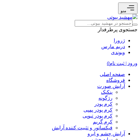
منو
جستجوی پرطرفدار
ژرورا
دریم مارس
ویوندی
ورود | ثبت نام
0
صفحه اصلی
فروشگاه
آرایش صورت
پنکیک
رژگونه
کرم پودر
کرم پودر پمپی
کرم پودر تیوپی
کرم گریم
فیکساتور و تثبیت کننده آرایش
آرایش چشم و ابرو
سایه چشم