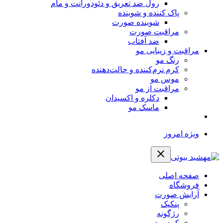
رول ضد تعریق و دئودورانت و مام
پاک کننده و شوینده
شوینده صورت
مراقبت صورت
ضد آفتاب
مراقبت و زیبایی مو
رنگ مو
کرم نرم‌کننده و حالت‌دهنده
موس مو
مراقبت از مو
دکلره و اکسیدان
ماسک مو
ویژه امروز
صفحه اصلی
فروشگاه
آرایش صورت
پنکیک
رژگونه
کرم پودر