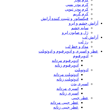
کرم پودر پمپی
کرم پودر تیوپی
کرم گریم
فیکساتور و تثبیت کننده آرایش
آرایش چشم و ابرو
سایه چشم
ژل و صابون ابرو
آرایش لب
رژ لب
مداد و خط لب
عطر و اسپری و ادوپرفیوم و ادوتویلت
ادوپرفیوم
ادوپرفیوم مردانه
ادوپرفیوم زنانه
ادوتویلت
ادوتویلت مردانه
ادوتویلت زنانه
اسپری بدن
اسپری مردانه
اسپری زنانه
عطر جیبی
عطر جیبی مردانه
عطر جیبی زنانه