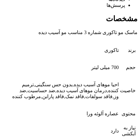
پرسش‌ها
مشخصات
ماسک مو تاکوری شماره 3 مناسب مو آسیب دیده
برند
تاکوری
حجم
700 میلی لیتر
احیا موهای آسیب دیده,بدون حس سنگینی,ترمیم
خاصیت
کننده,درمان موهای آسیب دیده,ضد حساسیت,ضد
وز,فاقد سولفات,فاقد نمک,فاقد پارابن,مرطوب کننده
محتوی
عصاره آلوئه ورا
نیاز به
دارد
آبکشی