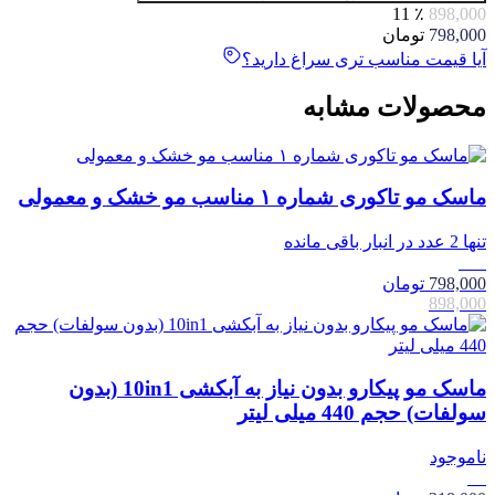
٪ 11
898,000
798,000
تومان
آیا قیمت مناسب تری سراغ دارید؟
محصولات مشابه
ماسک مو تاکوری شماره ۱ مناسب مو خشک و معمولی
تنها 2 عدد در انبار باقی مانده
11٪
798,000
تومان
898,000
ماسک مو پیکارو بدون نیاز به آبکشی 10in1 (بدون
سولفات) حجم 440 میلی لیتر
ناموجود
9٪