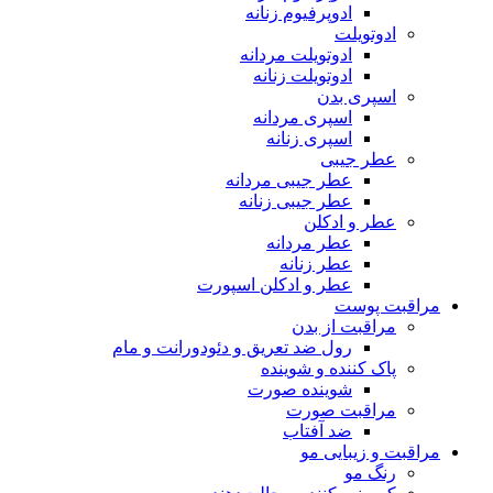
ادوپرفیوم زنانه
ادوتویلت
ادوتویلت مردانه
ادوتویلت زنانه
اسپری بدن
اسپری مردانه
اسپری زنانه
عطر جیبی
عطر جیبی مردانه
عطر جیبی زنانه
عطر و ادکلن
عطر مردانه
عطر زنانه
عطر و ادکلن اسپورت
مراقبت پوست
مراقبت از بدن
رول ضد تعریق و دئودورانت و مام
پاک کننده و شوینده
شوینده صورت
مراقبت صورت
ضد آفتاب
مراقبت و زیبایی مو
رنگ مو