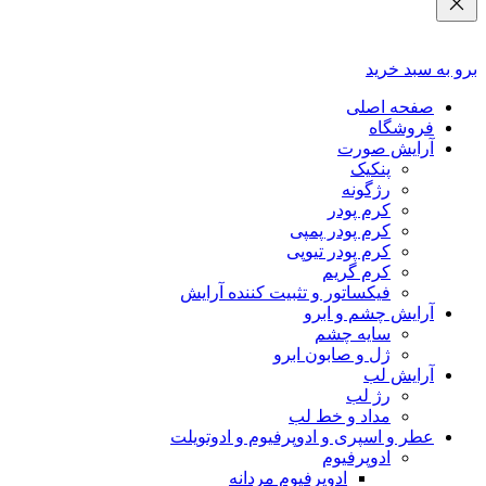
برو به سبد خرید
صفحه اصلی
فروشگاه
آرایش صورت
پنکیک
رژگونه
کرم پودر
کرم پودر پمپی
کرم پودر تیوپی
کرم گریم
فیکساتور و تثبیت کننده آرایش
آرایش چشم و ابرو
سایه چشم
ژل و صابون ابرو
آرایش لب
رژ لب
مداد و خط لب
عطر و اسپری و ادوپرفیوم و ادوتویلت
ادوپرفیوم
ادوپرفیوم مردانه