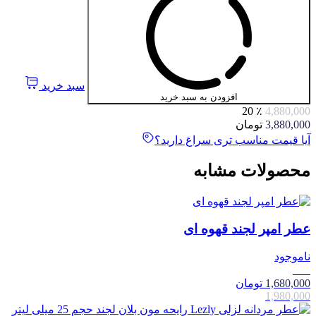
سبد خرید
افزودن به سبد خرید
٪ 20
4,880,000
3,880,000
تومان
آیا قیمت مناسب تری سراغ دارید؟
محصولات مشابه
عطر امپر لجند قهوه ای
ناموجود
15٪
1,680,000
تومان
1,980,000