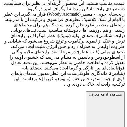
قیمت مناسب هستید، این محصول گزینه‌ای بی‌نظیر برای شماست.
دسته بندی رایحه: ادکلن مردانه اتوگراف امپر در گروه
رایحه‌های چوبی - معطر (Woody Aromatic) قرار می‌گیرد. این عطر
با الهام از سبک کلاسیک عطرهای فرانسوی و ترکیب آن با مدرنیته،
رایحه‌ای منحصربه‌فرد خلق کرده است که هم برای محیط‌های
رسمی و هم دورهمی‌های دوستانه مناسب است. نت‌های بویایی
(رایحه شناسی): نت‌های اولیه (تونیک): عطر اتوگراف با رایحه‌ای
ترش و خنک از لیموی برگاموت و ترنج شروع می‌شود که شادابی و
طراوت اولیه را به همراه دارد و حس انرژی مثبت ایجاد می‌کند.
نت‌های میانی (قلب عطر): در مرحله بعد، رایحه‌ای ملایم و گلی
از اسطوخودوس و یاسمن به مشام می‌رسد که خشبوی اولیه را
تعدیل کرده و لطافت خاصی به عطر می‌بخشد. این نت‌ها تعادل
فوق‌العاده‌ای بین تازگی و گرما ایجاد می‌کنند. نت‌های پایه
(بنیادین): ماندگاری طولانی‌مدت این عطر مدیون نت‌های پایه‌ای
قوی از چوب سدر، خس خس (وتیور) و کهربا (عنبر) است. این
ترکیب، رایحه‌ای خاکی، دودی و…
مشاهده ادامه معرفی