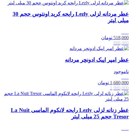
عطر مردانه لزلی Lezly رایحه کرید اونتوس حجم 30
میلی لیتر
42٪
518,000
تومان
888,000
عطر امپر اپیک ادونچر مردانه
ناموجود
15٪
1,680,000
تومان
1,980,000
عطر زنانه لزلی Lezly رایحه لانکوم الماسی La Nuit
Tresor حجم 25 میلی لیتر
42٪