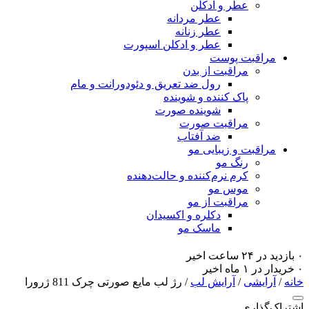
عطر و ادکلن
عطر مردانه
عطر زنانه
عطر و ادکلن اسپورت
مراقبت پوست
مراقبت از بدن
رول ضد تعریق و دئودورانت و مام
پاک کننده و شوینده
شوینده صورت
مراقبت صورت
ضد آفتاب
مراقبت و زیبایی مو
رنگ مو
کرم نرم‌کننده و حالت‌دهنده
موس مو
مراقبت از مو
دکلره و اکسیدان
ماسک مو
۰ بازدید در ۲۴ ساعت اخیر
۰ خریدار در ۱ ماه اخیر
خانه
/
آرایشی
/
آرایش لب
/ رژ لب مایع صورتی چرک 811 ژرورا
اشتراک‌گذاری