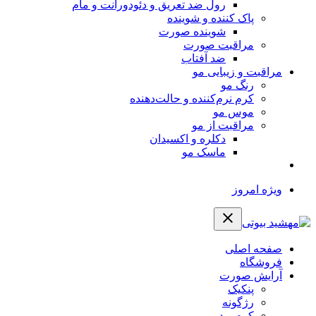
رول ضد تعریق و دئودورانت و مام
پاک کننده و شوینده
شوینده صورت
مراقبت صورت
ضد آفتاب
مراقبت و زیبایی مو
رنگ مو
کرم نرم‌کننده و حالت‌دهنده
موس مو
مراقبت از مو
دکلره و اکسیدان
ماسک مو
ویژه امروز
صفحه اصلی
فروشگاه
آرایش صورت
پنکیک
رژگونه
کرم پودر