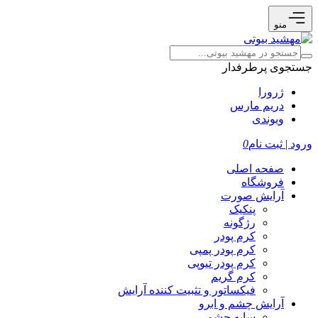
منو
جستجوی پرطرفدار
ژرورا
دریم مارس
ویوندی
ورود | ثبت نام
0
صفحه اصلی
فروشگاه
آرایش صورت
پنکیک
رژگونه
کرم پودر
کرم پودر پمپی
کرم پودر تیوپی
کرم گریم
فیکساتور و تثبیت کننده آرایش
آرایش چشم و ابرو
سایه چشم