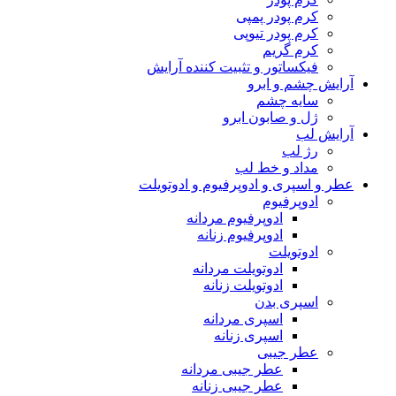
کرم پودر پمپی
کرم پودر تیوپی
کرم گریم
فیکساتور و تثبیت کننده آرایش
آرایش چشم و ابرو
سایه چشم
ژل و صابون ابرو
آرایش لب
رژ لب
مداد و خط لب
عطر و اسپری و ادوپرفیوم و ادوتویلت
ادوپرفیوم
ادوپرفیوم مردانه
ادوپرفیوم زنانه
ادوتویلت
ادوتویلت مردانه
ادوتویلت زنانه
اسپری بدن
اسپری مردانه
اسپری زنانه
عطر جیبی
عطر جیبی مردانه
عطر جیبی زنانه