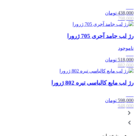
45٪
438,000
تومان
798,000
رژ لب جامد آجری 705 ژرورا
ناموجود
41٪
518,000
تومان
882,000
رژ لب مایع کالباسی تیره 802 ژرورا
37٪
598,000
تومان
948,000
مشخصات