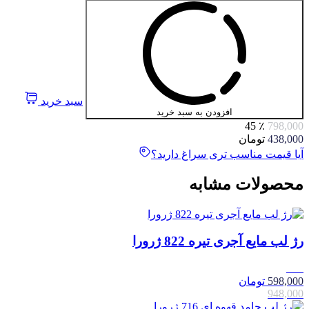
سبد خرید
افزودن به سبد خرید
٪ 45
798,000
438,000
تومان
آیا قیمت مناسب تری سراغ دارید؟
محصولات مشابه
رژ لب مایع آجری تیره 822 ژرورا
37٪
598,000
تومان
948,000