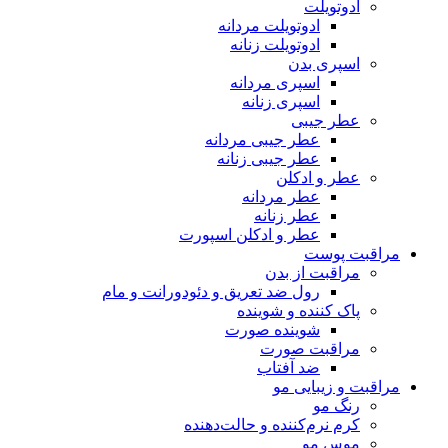
ادوتویلت
ادوتویلت مردانه
ادوتویلت زنانه
اسپری بدن
اسپری مردانه
اسپری زنانه
عطر جیبی
عطر جیبی مردانه
عطر جیبی زنانه
عطر و ادکلن
عطر مردانه
عطر زنانه
عطر و ادکلن اسپورت
مراقبت پوست
مراقبت از بدن
رول ضد تعریق و دئودورانت و مام
پاک کننده و شوینده
شوینده صورت
مراقبت صورت
ضد آفتاب
مراقبت و زیبایی مو
رنگ مو
کرم نرم‌کننده و حالت‌دهنده
موس مو