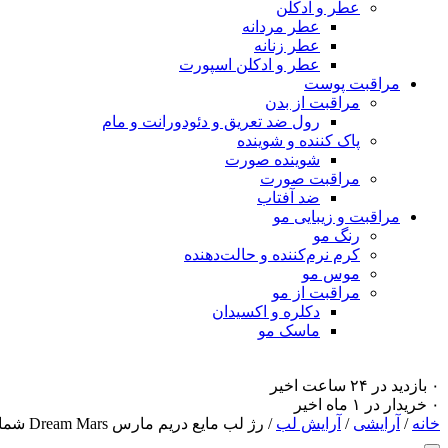
عطر و ادکلن
عطر مردانه
عطر زنانه
عطر و ادکلن اسپورت
مراقبت پوست
مراقبت از بدن
رول ضد تعریق و دئودورانت و مام
پاک کننده و شوینده
شوینده صورت
مراقبت صورت
ضد آفتاب
مراقبت و زیبایی مو
رنگ مو
کرم نرم‌کننده و حالت‌دهنده
موس مو
مراقبت از مو
دکلره و اکسیدان
ماسک مو
۰ بازدید در ۲۴ ساعت اخیر
۰ خریدار در ۱ ماه اخیر
خانه
/
آرایشی
/
آرایش لب
/ رژ لب مایع دریم مارس Dream Mars شماره 22