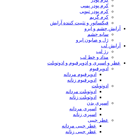
کرم پودر پمپی
کرم پودر تیوپی
کرم گریم
فیکساتور و تثبیت کننده آرایش
آرایش چشم و ابرو
سایه چشم
ژل و صابون ابرو
آرایش لب
رژ لب
مداد و خط لب
عطر و اسپری و ادوپرفیوم و ادوتویلت
ادوپرفیوم
ادوپرفیوم مردانه
ادوپرفیوم زنانه
ادوتویلت
ادوتویلت مردانه
ادوتویلت زنانه
اسپری بدن
اسپری مردانه
اسپری زنانه
عطر جیبی
عطر جیبی مردانه
عطر جیبی زنانه