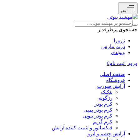
منو
جستجوی پرطرفدار
ژرورا
دریم مارس
ویوندی
ورود | ثبت نام
0
صفحه اصلی
فروشگاه
آرایش صورت
پنکیک
رژگونه
کرم پودر
کرم پودر پمپی
کرم پودر تیوپی
کرم گریم
فیکساتور و تثبیت کننده آرایش
آرایش چشم و ابرو
سایه چشم