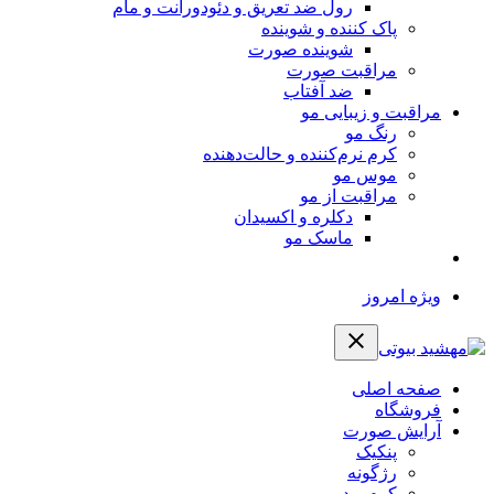
رول ضد تعریق و دئودورانت و مام
پاک کننده و شوینده
شوینده صورت
مراقبت صورت
ضد آفتاب
مراقبت و زیبایی مو
رنگ مو
کرم نرم‌کننده و حالت‌دهنده
موس مو
مراقبت از مو
دکلره و اکسیدان
ماسک مو
ویژه امروز
صفحه اصلی
فروشگاه
آرایش صورت
پنکیک
رژگونه
کرم پودر