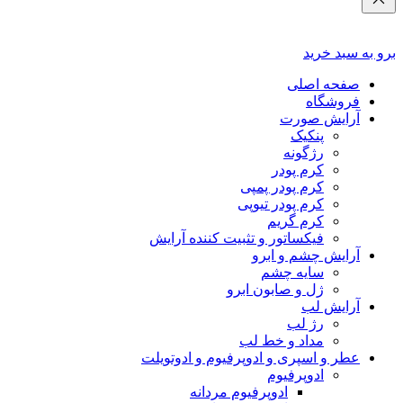
برو به سبد خرید
صفحه اصلی
فروشگاه
آرایش صورت
پنکیک
رژگونه
کرم پودر
کرم پودر پمپی
کرم پودر تیوپی
کرم گریم
فیکساتور و تثبیت کننده آرایش
آرایش چشم و ابرو
سایه چشم
ژل و صابون ابرو
آرایش لب
رژ لب
مداد و خط لب
عطر و اسپری و ادوپرفیوم و ادوتویلت
ادوپرفیوم
ادوپرفیوم مردانه