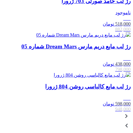
رژ لب جامد صورتی 703 ژرورا
ناموجود
41٪
518,000
تومان
882,000
رژ لب مایع دریم مارس Dream Mars شماره 05
45٪
438,000
تومان
798,000
رژ لب مایع کالباسی روشن 804 ژرورا
37٪
598,000
تومان
948,000