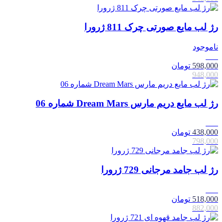
رژ لب مایع صورتی چرک 811 ژرورا
ناموجود
37٪
598,000
تومان
948,000
رژ لب مایع دریم مارس Dream Mars شماره 06
45٪
438,000
تومان
798,000
رژ لب جامد مرجانی 729 ژرورا
41٪
518,000
تومان
882,000