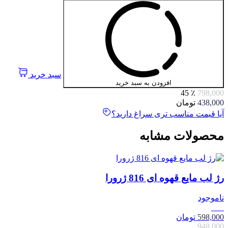
سبد خرید
افزودن به سبد خرید
٪ 45
798,000
438,000
تومان
آیا قیمت مناسب تری سراغ دارید؟
محصولات مشابه
رژ لب مایع قهوه ای 816 ژرورا
ناموجود
37٪
598,000
تومان
948,000