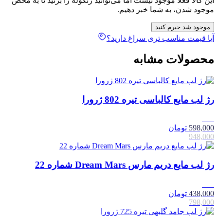
این کالا فعلا موجود نیست اما می‌توانید زنگوله را بزنید تا به محض
موجود شدن، به شما خبر دهیم.
موجود شد خبرم کنید
آیا قیمت مناسب تری سراغ دارید؟
محصولات مشابه
رژ لب مایع کالباسی تیره 802 ژرورا
37٪
598,000
تومان
948,000
رژ لب مایع دریم مارس Dream Mars شماره 22
45٪
438,000
تومان
798,000