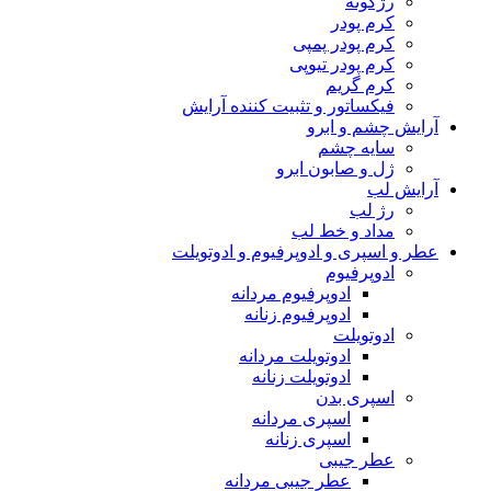
رژگونه
کرم پودر
کرم پودر پمپی
کرم پودر تیوپی
کرم گریم
فیکساتور و تثبیت کننده آرایش
آرایش چشم و ابرو
سایه چشم
ژل و صابون ابرو
آرایش لب
رژ لب
مداد و خط لب
عطر و اسپری و ادوپرفیوم و ادوتویلت
ادوپرفیوم
ادوپرفیوم مردانه
ادوپرفیوم زنانه
ادوتویلت
ادوتویلت مردانه
ادوتویلت زنانه
اسپری بدن
اسپری مردانه
اسپری زنانه
عطر جیبی
عطر جیبی مردانه