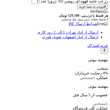
رژ لب جامد قهوه ای روشن 702 ژرورا عدد
افزودن به سبد خرید
هر قسط با ترب‌پی:
129,500
تومان
۴ قسط ماهانه. بدون سود، چک و ضامن.
شرایط ارسال کالا
ارسال از انبار تهران: 1 الی 2 روز کاری
ارسال از انبار اصفهان: تحویل فوری
خرید اشتراک
مهشید بیوتی
منتخب
0%
رضایت خریداران
عملکرد
نامشخص
مهشید بیوتی
عضویت از 5 سال قبل
نامشخص
عملکرد کلی فروشگاه