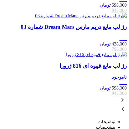
598,000
تومان
948,000
رژ لب مایع دریم مارس Dream Mars شماره 03
45٪
438,000
تومان
798,000
رژ لب مایع قهوه ای 816 ژرورا
ناموجود
37٪
598,000
تومان
948,000
توضیحات
مشخصات