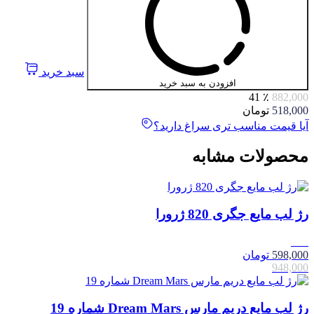
سبد خرید
افزودن به سبد خرید
٪ 41
882,000
518,000
تومان
آیا قیمت مناسب تری سراغ دارید؟
محصولات مشابه
رژ لب مایع جگری 820 ژرورا
37٪
598,000
تومان
948,000
رژ لب مایع دریم مارس Dream Mars شماره 19