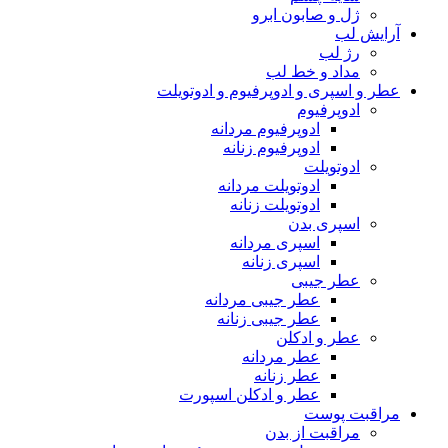
ژل و صابون ابرو
آرایش لب
رژ لب
مداد و خط لب
عطر و اسپری و ادوپرفیوم و ادوتویلت
ادوپرفیوم
ادوپرفیوم مردانه
ادوپرفیوم زنانه
ادوتویلت
ادوتویلت مردانه
ادوتویلت زنانه
اسپری بدن
اسپری مردانه
اسپری زنانه
عطر جیبی
عطر جیبی مردانه
عطر جیبی زنانه
عطر و ادکلن
عطر مردانه
عطر زنانه
عطر و ادکلن اسپورت
مراقبت پوست
مراقبت از بدن