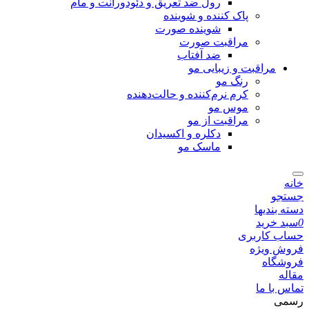
رول ضد تعریق و دئودورانت و مام
پاک کننده و شوینده
شوینده صورت
مراقبت صورت
ضد آفتاب
مراقبت و زیبایی مو
رنگ مو
کرم نرم‌کننده و حالت‌دهنده
موس مو
مراقبت از مو
دکلره و اکسیدان
ماسک مو
خانه
جستجو
دسته بندیها
0
سبد خرید
حساب کاربری
فروش ویژه
فروشگاه
مقاله
تماس با ما
رسمی