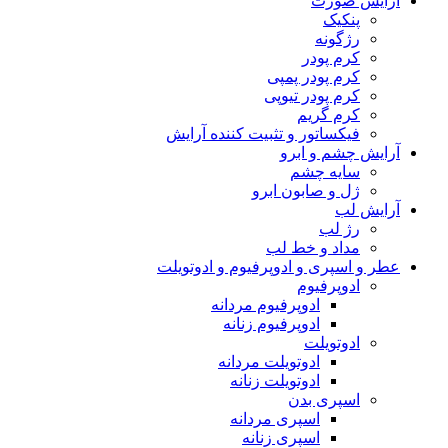
آرایش صورت
پنکیک
رژگونه
کرم پودر
کرم پودر پمپی
کرم پودر تیوپی
کرم گریم
فیکساتور و تثبیت کننده آرایش
آرایش چشم و ابرو
سایه چشم
ژل و صابون ابرو
آرایش لب
رژ لب
مداد و خط لب
عطر و اسپری و ادوپرفیوم و ادوتویلت
ادوپرفیوم
ادوپرفیوم مردانه
ادوپرفیوم زنانه
ادوتویلت
ادوتویلت مردانه
ادوتویلت زنانه
اسپری بدن
اسپری مردانه
اسپری زنانه