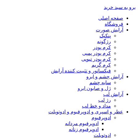
برو به سبد خرید
صفحه اصلی
فروشگاه
آرایش صورت
پنکیک
رژگونه
کرم پودر
کرم پودر پمپی
کرم پودر تیوپی
کرم گریم
فیکساتور و تثبیت کننده آرایش
آرایش چشم و ابرو
سایه چشم
ژل و صابون ابرو
آرایش لب
رژ لب
مداد و خط لب
عطر و اسپری و ادوپرفیوم و ادوتویلت
ادوپرفیوم
ادوپرفیوم مردانه
ادوپرفیوم زنانه
ادوتویلت