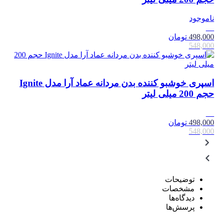
ناموجود
9٪
498,000
تومان
548,000
اسپری خوشبو کننده بدن مردانه عماد آرا مدل Ignite
حجم 200 میلی لیتر
9٪
498,000
تومان
548,000
توضیحات
مشخصات
دیدگاه‌ها
پرسش‌ها