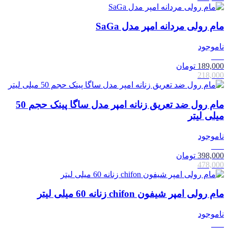
مام رولی مردانه امپر مدل SaGa
ناموجود
13٪
189,000
تومان
218,000
مام رول ضد تعریق زنانه امپر مدل ساگا پینک حجم 50
میلی لیتر
ناموجود
17٪
398,000
تومان
478,000
مام رولی امپر شیفون chifon زنانه 60 میلی لیتر
ناموجود
17٪