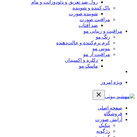
رول ضد تعریق و دئودورانت و مام
پاک کننده و شوینده
شوینده صورت
مراقبت صورت
ضد آفتاب
مراقبت و زیبایی مو
رنگ مو
کرم نرم‌کننده و حالت‌دهنده
موس مو
مراقبت از مو
دکلره و اکسیدان
ماسک مو
ویژه امروز
صفحه اصلی
فروشگاه
آرایش صورت
پنکیک
رژگونه
کرم پودر