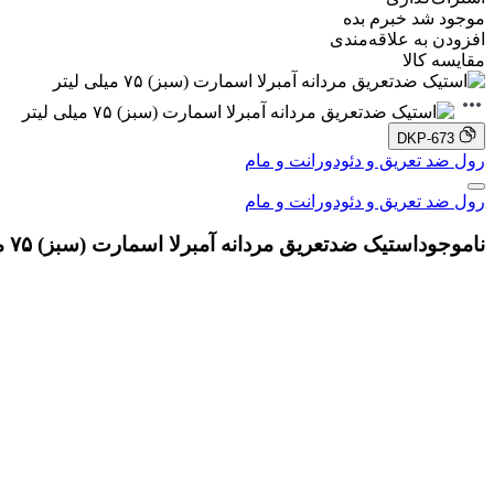
موجود شد خبرم بده
افزودن به علاقه‌مندی
مقایسه کالا
DKP-673
رول ضد تعریق و دئودورانت و مام
رول ضد تعریق و دئودورانت و مام
ناموجود
استیک ضدتعریق مردانه آمبرلا اسمارت (سبز) ۷۵ میلی لیتر