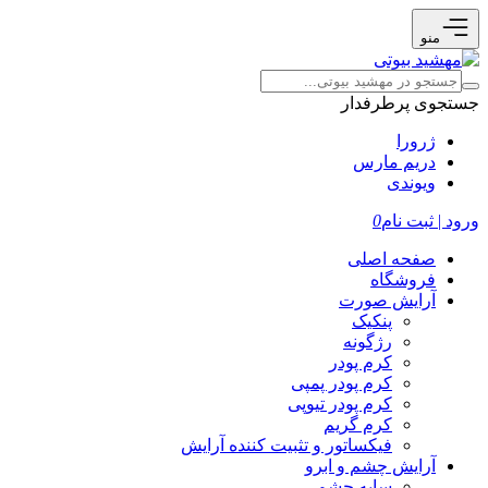
منو
جستجوی پرطرفدار
ژرورا
دریم مارس
ویوندی
ورود | ثبت نام
0
صفحه اصلی
فروشگاه
آرایش صورت
پنکیک
رژگونه
کرم پودر
کرم پودر پمپی
کرم پودر تیوپی
کرم گریم
فیکساتور و تثبیت کننده آرایش
آرایش چشم و ابرو
سایه چشم