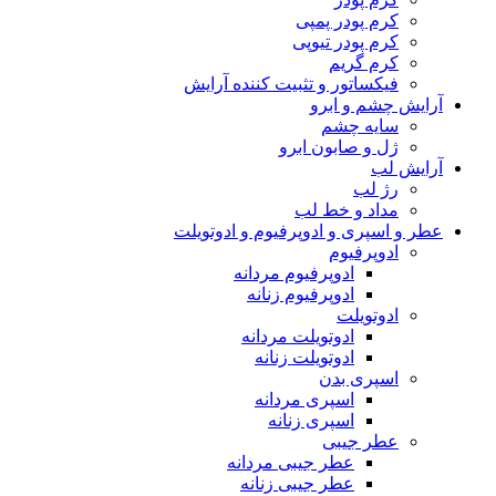
کرم پودر پمپی
کرم پودر تیوپی
کرم گریم
فیکساتور و تثبیت کننده آرایش
آرایش چشم و ابرو
سایه چشم
ژل و صابون ابرو
آرایش لب
رژ لب
مداد و خط لب
عطر و اسپری و ادوپرفیوم و ادوتویلت
ادوپرفیوم
ادوپرفیوم مردانه
ادوپرفیوم زنانه
ادوتویلت
ادوتویلت مردانه
ادوتویلت زنانه
اسپری بدن
اسپری مردانه
اسپری زنانه
عطر جیبی
عطر جیبی مردانه
عطر جیبی زنانه