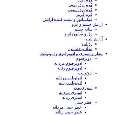
کرم پودر پمپی
کرم پودر تیوپی
کرم گریم
فیکساتور و تثبیت کننده آرایش
آرایش چشم و ابرو
سایه چشم
ژل و صابون ابرو
آرایش لب
رژ لب
مداد و خط لب
عطر و اسپری و ادوپرفیوم و ادوتویلت
ادوپرفیوم
ادوپرفیوم مردانه
ادوپرفیوم زنانه
ادوتویلت
ادوتویلت مردانه
ادوتویلت زنانه
اسپری بدن
اسپری مردانه
اسپری زنانه
عطر جیبی
عطر جیبی مردانه
عطر جیبی زنانه