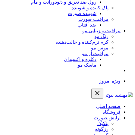
رول ضد تعریق و دئودورانت و مام
پاک کننده و شوینده
شوینده صورت
مراقبت صورت
ضد آفتاب
مراقبت و زیبایی مو
رنگ مو
کرم نرم‌کننده و حالت‌دهنده
موس مو
مراقبت از مو
دکلره و اکسیدان
ماسک مو
ویژه امروز
صفحه اصلی
فروشگاه
آرایش صورت
پنکیک
رژگونه
کرم پودر