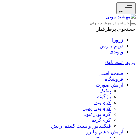
منو
جستجوی پرطرفدار
ژرورا
دریم مارس
ویوندی
ورود | ثبت نام
0
صفحه اصلی
فروشگاه
آرایش صورت
پنکیک
رژگونه
کرم پودر
کرم پودر پمپی
کرم پودر تیوپی
کرم گریم
فیکساتور و تثبیت کننده آرایش
آرایش چشم و ابرو
سایه چشم