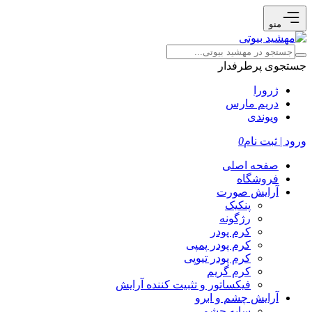
منو
جستجوی پرطرفدار
ژرورا
دریم مارس
ویوندی
ورود | ثبت نام
0
صفحه اصلی
فروشگاه
آرایش صورت
پنکیک
رژگونه
کرم پودر
کرم پودر پمپی
کرم پودر تیوپی
کرم گریم
فیکساتور و تثبیت کننده آرایش
آرایش چشم و ابرو
سایه چشم