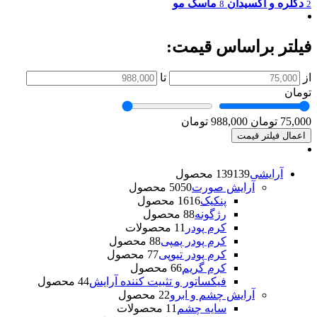
دکلره و اکسیدان
ماسک مو
8
2
فیلتر براساس قیمت:
از
تا
تومان
75,000 تومان
988,000 تومان
اعمال فیلتر قیمت
آرایشی
139 محصول
139
آرایش صورت
50 محصول
50
پنکیک
16 محصول
16
رژگونه
8 محصول
8
کرم پودر
1 محصولات
1
کرم پودر پمپی
8 محصول
8
کرم پودر تیوپی
7 محصول
7
کرم گریم
6 محصول
6
فیکساتور و تثبیت کننده آرایش
4 محصول
4
آرایش چشم و ابرو
2 محصول
2
سایه چشم
1 محصولات
1