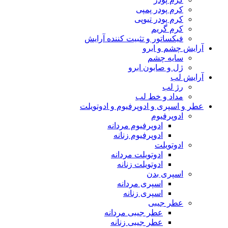
کرم پودر پمپی
کرم پودر تیوپی
کرم گریم
فیکساتور و تثبیت کننده آرایش
آرایش چشم و ابرو
سایه چشم
ژل و صابون ابرو
آرایش لب
رژ لب
مداد و خط لب
عطر و اسپری و ادوپرفیوم و ادوتویلت
ادوپرفیوم
ادوپرفیوم مردانه
ادوپرفیوم زنانه
ادوتویلت
ادوتویلت مردانه
ادوتویلت زنانه
اسپری بدن
اسپری مردانه
اسپری زنانه
عطر جیبی
عطر جیبی مردانه
عطر جیبی زنانه