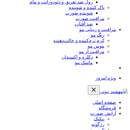
رول ضد تعریق و دئودورانت و مام
پاک کننده و شوینده
شوینده صورت
مراقبت صورت
ضد آفتاب
مراقبت و زیبایی مو
رنگ مو
کرم نرم‌کننده و حالت‌دهنده
موس مو
مراقبت از مو
دکلره و اکسیدان
ماسک مو
ویژه امروز
صفحه اصلی
فروشگاه
آرایش صورت
پنکیک
رژگونه
کرم پودر