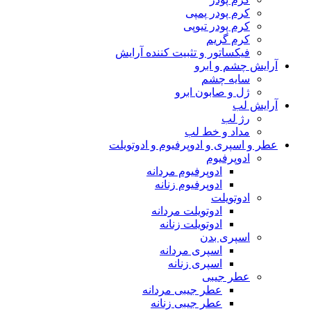
کرم پودر پمپی
کرم پودر تیوپی
کرم گریم
فیکساتور و تثبیت کننده آرایش
آرایش چشم و ابرو
سایه چشم
ژل و صابون ابرو
آرایش لب
رژ لب
مداد و خط لب
عطر و اسپری و ادوپرفیوم و ادوتویلت
ادوپرفیوم
ادوپرفیوم مردانه
ادوپرفیوم زنانه
ادوتویلت
ادوتویلت مردانه
ادوتویلت زنانه
اسپری بدن
اسپری مردانه
اسپری زنانه
عطر جیبی
عطر جیبی مردانه
عطر جیبی زنانه