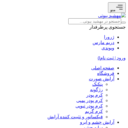
منو
جستجوی پرطرفدار
ژرورا
دریم مارس
ویوندی
ورود | ثبت نام
0
صفحه اصلی
فروشگاه
آرایش صورت
پنکیک
رژگونه
کرم پودر
کرم پودر پمپی
کرم پودر تیوپی
کرم گریم
فیکساتور و تثبیت کننده آرایش
آرایش چشم و ابرو
سایه چشم