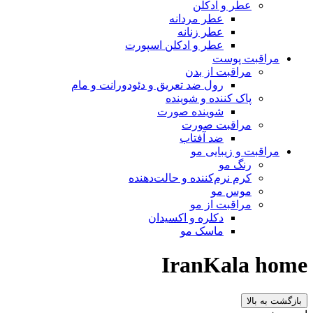
عطر و ادکلن
عطر مردانه
عطر زنانه
عطر و ادکلن اسپورت
مراقبت پوست
مراقبت از بدن
رول ضد تعریق و دئودورانت و مام
پاک کننده و شوینده
شوینده صورت
مراقبت صورت
ضد آفتاب
مراقبت و زیبایی مو
رنگ مو
کرم نرم‌کننده و حالت‌دهنده
موس مو
مراقبت از مو
دکلره و اکسیدان
ماسک مو
IranKala home
بازگشت به بالا