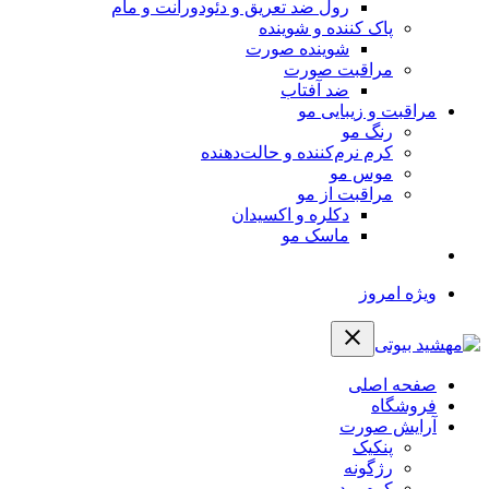
رول ضد تعریق و دئودورانت و مام
پاک کننده و شوینده
شوینده صورت
مراقبت صورت
ضد آفتاب
مراقبت و زیبایی مو
رنگ مو
کرم نرم‌کننده و حالت‌دهنده
موس مو
مراقبت از مو
دکلره و اکسیدان
ماسک مو
ویژه امروز
صفحه اصلی
فروشگاه
آرایش صورت
پنکیک
رژگونه
کرم پودر