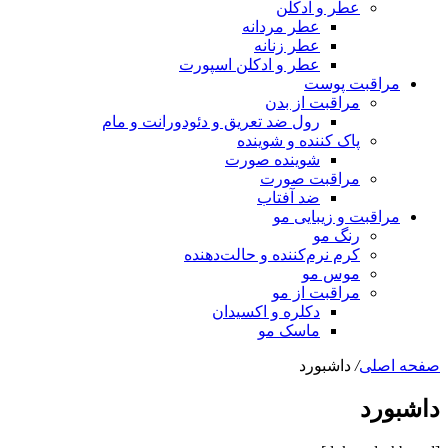
عطر و ادکلن
عطر مردانه
عطر زنانه
عطر و ادکلن اسپورت
مراقبت پوست
مراقبت از بدن
رول ضد تعریق و دئودورانت و مام
پاک کننده و شوینده
شوینده صورت
مراقبت صورت
ضد آفتاب
مراقبت و زیبایی مو
رنگ مو
کرم نرم‌کننده و حالت‌دهنده
موس مو
مراقبت از مو
دکلره و اکسیدان
ماسک مو
صفحه اصلی
/
داشبورد
داشبورد