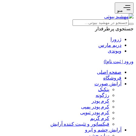
منو
جستجوی پرطرفدار
ژرورا
دریم مارس
ویوندی
ورود | ثبت نام
0
صفحه اصلی
فروشگاه
آرایش صورت
پنکیک
رژگونه
کرم پودر
کرم پودر پمپی
کرم پودر تیوپی
کرم گریم
فیکساتور و تثبیت کننده آرایش
آرایش چشم و ابرو
سایه چشم