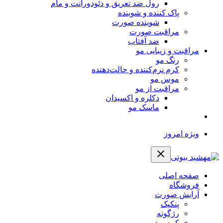
رول ضد تعریق و دئودورانت و مام
پاک کننده و شوینده
شوینده صورت
مراقبت صورت
ضد آفتاب
مراقبت و زیبایی مو
رنگ مو
کرم نرم‌کننده و حالت‌دهنده
موس مو
مراقبت از مو
دکلره و اکسیدان
ماسک مو
ویژه امروز
صفحه اصلی
فروشگاه
آرایش صورت
پنکیک
رژگونه
کرم پودر