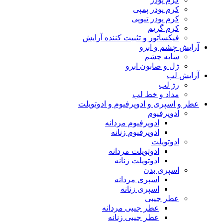
کرم پودر پمپی
کرم پودر تیوپی
کرم گریم
فیکساتور و تثبیت کننده آرایش
آرایش چشم و ابرو
سایه چشم
ژل و صابون ابرو
آرایش لب
رژ لب
مداد و خط لب
عطر و اسپری و ادوپرفیوم و ادوتویلت
ادوپرفیوم
ادوپرفیوم مردانه
ادوپرفیوم زنانه
ادوتویلت
ادوتویلت مردانه
ادوتویلت زنانه
اسپری بدن
اسپری مردانه
اسپری زنانه
عطر جیبی
عطر جیبی مردانه
عطر جیبی زنانه