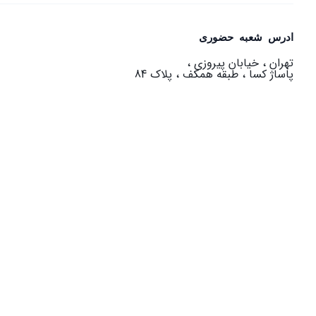
ادرس شعبه حضوری
تهران ، خیابان پیروزی ،
پاساژ کسا ، طبقه همکف ، پلاک 84