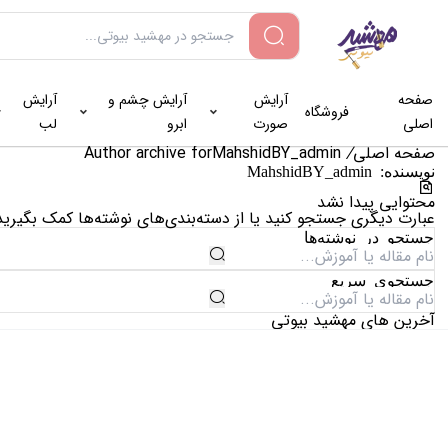
صفحه
آرایش
آرایش چشم و
آرایش
فروشگاه
اصلی
صورت
ابرو
لب
صفحه اصلی
/
Author archive for
MahshidBY_admin
نویسنده: MahshidBY_admin
محتوایی پیدا نشد
عبارت دیگری جستجو کنید یا از دسته‌بندی‌های نوشته‌ها کمک بگیرید
جستجو در نوشته‌ها
جستجوی سریع
آخرین های مهشید بیوتی