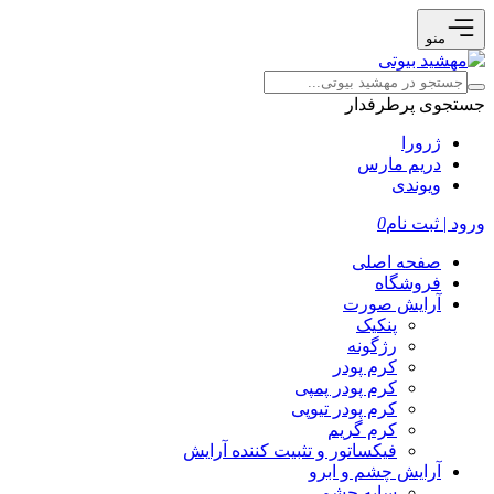
منو
جستجوی پرطرفدار
ژرورا
دریم مارس
ویوندی
ورود | ثبت نام
0
صفحه اصلی
فروشگاه
آرایش صورت
پنکیک
رژگونه
کرم پودر
کرم پودر پمپی
کرم پودر تیوپی
کرم گریم
فیکساتور و تثبیت کننده آرایش
آرایش چشم و ابرو
سایه چشم