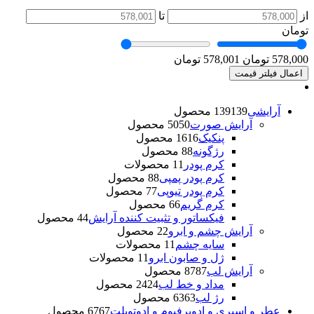
از
تا
تومان
578,000 تومان
578,001 تومان
اعمال فیلتر قیمت
آرایشی
139 محصول
139
آرایش صورت
50 محصول
50
پنکیک
16 محصول
16
رژگونه
8 محصول
8
کرم پودر
1 محصولات
1
کرم پودر پمپی
8 محصول
8
کرم پودر تیوپی
7 محصول
7
کرم گریم
6 محصول
6
فیکساتور و تثبیت کننده آرایش
4 محصول
4
آرایش چشم و ابرو
2 محصول
2
سایه چشم
1 محصولات
1
ژل و صابون ابرو
1 محصولات
1
آرایش لب
87 محصول
87
مداد و خط لب
24 محصول
24
رژ لب
63 محصول
63
عطر و اسپری و ادوپرفیوم و ادوتویلت
67 محصول
67