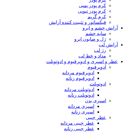
کرم پودر پمپی
کرم پودر تیوپی
کرم گریم
فیکساتور و تثبیت کننده آرایش
آرایش چشم و ابرو
سایه چشم
ژل و صابون ابرو
آرایش لب
رژ لب
مداد و خط لب
عطر و اسپری و ادوپرفیوم و ادوتویلت
ادوپرفیوم
ادوپرفیوم مردانه
ادوپرفیوم زنانه
ادوتویلت
ادوتویلت مردانه
ادوتویلت زنانه
اسپری بدن
اسپری مردانه
اسپری زنانه
عطر جیبی
عطر جیبی مردانه
عطر جیبی زنانه