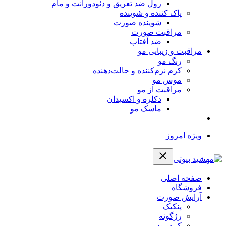
رول ضد تعریق و دئودورانت و مام
پاک کننده و شوینده
شوینده صورت
مراقبت صورت
ضد آفتاب
مراقبت و زیبایی مو
رنگ مو
کرم نرم‌کننده و حالت‌دهنده
موس مو
مراقبت از مو
دکلره و اکسیدان
ماسک مو
ویژه امروز
صفحه اصلی
فروشگاه
آرایش صورت
پنکیک
رژگونه
کرم پودر