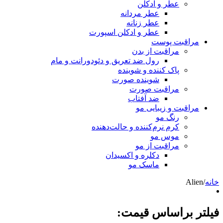
عطر و ادکلن
عطر مردانه
عطر زنانه
عطر و ادکلن اسپورت
مراقبت پوست
مراقبت از بدن
رول ضد تعریق و دئودورانت و مام
پاک کننده و شوینده
شوینده صورت
مراقبت صورت
ضد آفتاب
مراقبت و زیبایی مو
رنگ مو
کرم نرم‌کننده و حالت‌دهنده
موس مو
مراقبت از مو
دکلره و اکسیدان
ماسک مو
خانه
/
Alien
فیلتر براساس قیمت: