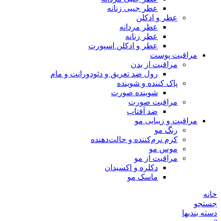
عطر جیبی زنانه
عطر و ادکلن
عطر مردانه
عطر زنانه
عطر و ادکلن اسپورت
مراقبت پوست
مراقبت از بدن
رول ضد تعریق و دئودورانت و مام
پاک کننده و شوینده
شوینده صورت
مراقبت صورت
ضد آفتاب
مراقبت و زیبایی مو
رنگ مو
کرم نرم‌کننده و حالت‌دهنده
موس مو
مراقبت از مو
دکلره و اکسیدان
ماسک مو
خانه
جستجو
دسته بندیها