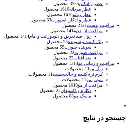
عطر و ادکلن
35 محصول
35
عطر مردانه
16 محصول
16
عطر زنانه
16 محصول
16
عطر و ادکلن اسپورت
3 محصول
3
مراقبت پوست
21 محصول
21
مراقبت از بدن
14 محصول
14
رول ضد تعریق و دئودورانت و مام
14 محصول
14
پاک کننده و شوینده
5 محصول
5
شوینده صورت
5 محصول
5
مراقبت صورت
2 محصول
2
ضد آفتاب
2 محصول
2
مراقبت و زیبایی مو
13 محصول
13
رنگ مو
1 محصولات
1
کرم نرم‌کننده و حالت‌دهنده
1 محصولات
1
موس مو
1 محصولات
1
مراقبت از مو
10 محصول
10
دکلره و اکسیدان
2 محصول
2
ماسک مو
8 محصول
8
جستجو در نتایج