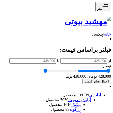
منو
خانه
/
پیکسل
فیلتر براساس قیمت:
از
تا
تومان
428,000 تومان
438,000 تومان
اعمال فیلتر قیمت
آرایشی
139 محصول
139
آرایش صورت
50 محصول
50
پنکیک
16 محصول
16
رژگونه
8 محصول
8