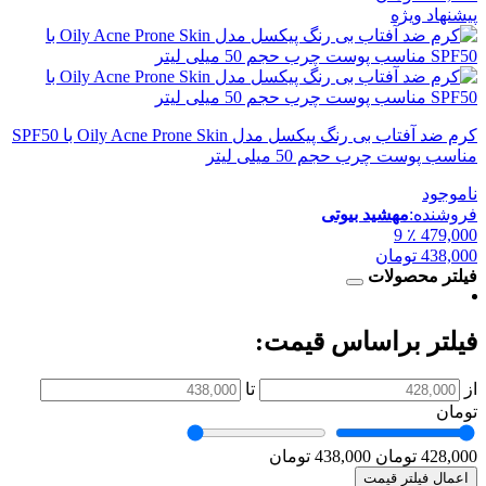
پیشنهاد ویژه
کرم ضد آفتاب بی رنگ پیکسل مدل Oily Acne Prone Skin با SPF50
مناسب پوست چرب حجم 50 میلی لیتر
ناموجود
فروشنده:
مهشید بیوتی
٪ 9
479,000
438,000
تومان
فیلتر محصولات
فیلتر براساس قیمت:
از
تا
تومان
428,000 تومان
438,000 تومان
اعمال فیلتر قیمت