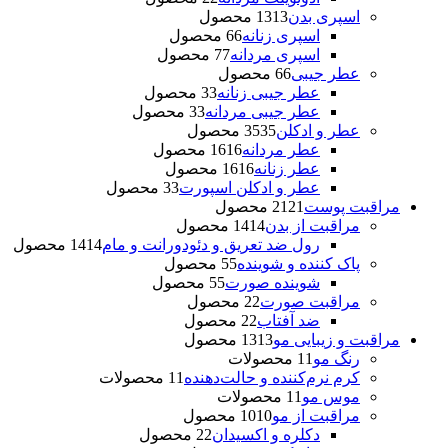
اسپری بدن
13 محصول
13
اسپری زنانه
6 محصول
6
اسپری مردانه
7 محصول
7
عطر جیبی
6 محصول
6
عطر جیبی زنانه
3 محصول
3
عطر جیبی مردانه
3 محصول
3
عطر و ادکلن
35 محصول
35
عطر مردانه
16 محصول
16
عطر زنانه
16 محصول
16
عطر و ادکلن اسپورت
3 محصول
3
مراقبت پوست
21 محصول
21
مراقبت از بدن
14 محصول
14
رول ضد تعریق و دئودورانت و مام
14 محصول
14
پاک کننده و شوینده
5 محصول
5
شوینده صورت
5 محصول
5
مراقبت صورت
2 محصول
2
ضد آفتاب
2 محصول
2
مراقبت و زیبایی مو
13 محصول
13
رنگ مو
1 محصولات
1
کرم نرم‌کننده و حالت‌دهنده
1 محصولات
1
موس مو
1 محصولات
1
مراقبت از مو
10 محصول
10
دکلره و اکسیدان
2 محصول
2