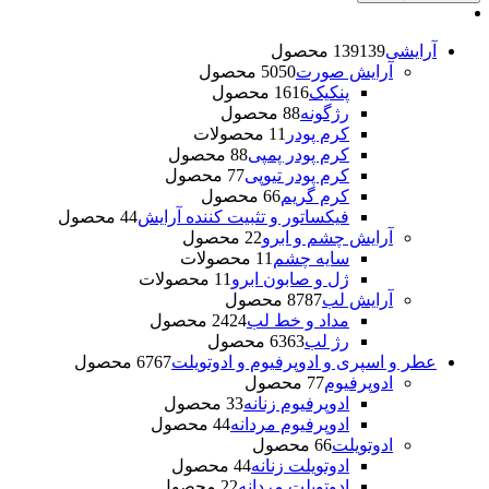
آرایشی
139 محصول
139
آرایش صورت
50 محصول
50
پنکیک
16 محصول
16
رژگونه
8 محصول
8
کرم پودر
1 محصولات
1
کرم پودر پمپی
8 محصول
8
کرم پودر تیوپی
7 محصول
7
کرم گریم
6 محصول
6
فیکساتور و تثبیت کننده آرایش
4 محصول
4
آرایش چشم و ابرو
2 محصول
2
سایه چشم
1 محصولات
1
ژل و صابون ابرو
1 محصولات
1
آرایش لب
87 محصول
87
مداد و خط لب
24 محصول
24
رژ لب
63 محصول
63
عطر و اسپری و ادوپرفیوم و ادوتویلت
67 محصول
67
ادوپرفیوم
7 محصول
7
ادوپرفیوم زنانه
3 محصول
3
ادوپرفیوم مردانه
4 محصول
4
ادوتویلت
6 محصول
6
ادوتویلت زنانه
4 محصول
4
ادوتویلت مردانه
2 محصول
2