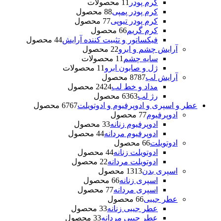
کرم پودر
1 محصولات
1
کرم پودر پمپی
8 محصول
8
کرم پودر تیوپی
7 محصول
7
کرم گریم
6 محصول
6
فیکساتور و تثبیت کننده آرایش
4 محصول
4
آرایش چشم و ابرو
2 محصول
2
سایه چشم
1 محصولات
1
ژل و صابون ابرو
1 محصولات
1
آرایش لب
87 محصول
87
مداد و خط لب
24 محصول
24
رژ لب
63 محصول
63
عطر و اسپری و ادوپرفیوم و ادوتویلت
67 محصول
67
ادوپرفیوم
7 محصول
7
ادوپرفیوم زنانه
3 محصول
3
ادوپرفیوم مردانه
4 محصول
4
ادوتویلت
6 محصول
6
ادوتویلت زنانه
4 محصول
4
ادوتویلت مردانه
2 محصول
2
اسپری بدن
13 محصول
13
اسپری زنانه
6 محصول
6
اسپری مردانه
7 محصول
7
عطر جیبی
6 محصول
6
عطر جیبی زنانه
3 محصول
3
عطر جیبی مردانه
3 محصول
3